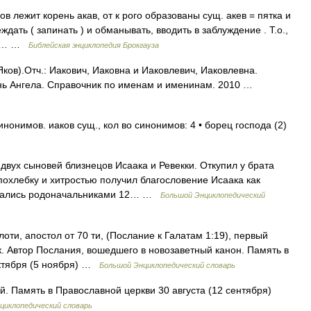
в лежит корень акав, от к рого образованы сущ. акев = пятка и
еждать ( запинать ) и обманывать, вводить в заблуждение . Т.о.,
 за… …
Библейская энциклопедия Брокгауза
ков).Отч.: Иакович, Иаковна и Иаковлевич, Иаковлевна.
ень Ангела. Справочник по именам и именинам. 2010 …
нонимов. иаков сущ., кол во синонимов: 4 • борец господа (2)
двух сыновей близнецов Исаака и Ревекки. Откупил у брата
похлебку и хитростью получил благословение Исаака как
итались родоначальниками 12… …
Большой Энциклопедический
лоти, апостол от 70 ти, (Послание к Галатам 1:19), первый
 Автор Послания, вошедшего в новозаветный канон. Память в
октября (5 ноября) …
Большой Энциклопедический словарь
. Память в Православной церкви 30 августа (12 сентября)
циклопедический словарь