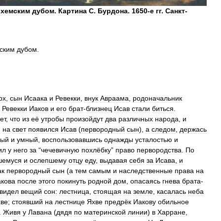
ихемским
дубом
.
Картина
С
.
Бурдона
.
1650
-
е
гг
.
Санкт
-
ским
дубом
.
рх
,
сын
Исаака
и
Ревекки
,
внук
Авраама
,
родоначальник
Ревекки
Иаков
и
его
брат
-
близнец
Исав
стали
биться
.
ет
,
что
из
её
утробы
произойдут
два
различных
народа
,
и
м
на
свет
появился
Исав
(
первородный
сын
),
а
следом
,
держась
рый
и
умный
,
воспользовавшись
однажды
усталостью
и
ил
у
него
за
“
чечевичную
похлёбку
”
право
первородства
.
По
шемуся
и
ослепшему
отцу
еду
,
выдавая
себя
за
Исава
,
и
ак
первородный
сын
(
а
тем
самым
и
наследственные
права
на
кова
после
этого
покинуть
родной
дом
,
опасаясь
гнева
брата
-
видел
вещий
сон:
лестница
,
стоящая
на
земле
,
касалась
неба
ве
;
стоявший
на
лестнице
Яхве
предрёк
Иакову
обильное
.
Живя
у
Лавана
(
дядя
по
материнской
линии
)
в
Харране
,