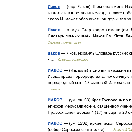
Иаков
— (евр. Яаков). В основе имени Иако
глагол акав = оставлять след , а также поб
слово И. может обозначать он держится
Иаков
— а, муж. Стар. форма имени (см. Я
Словарь личных имён. Иаков См. Яков. Д
Словарь личных имен
иаков
— Яков, Израиль Словарь русских си
• …
Словарь синонимов
ИАКОВ
— (Израиль) в Библии младший из 
Исава право первородства за чечевичную 
первородный сын. 12 сыновей Иакова сч
словарь
ИАКОВ
— (ум. ок. 63) брат Господень по п
епископ Иерусалимский, священномученик.
Православной церкви 4 (17) января и 23 
ИАКОВ
— (ум. 1292) архиепископ Сербский
(собор Сербских святителей) …
Большой Эн