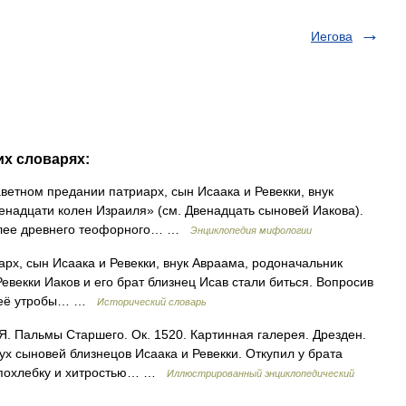
Иегова
их словарях:
заветном предании патриарх, сын Исаака и Ревекки, внук
надцати колен Израиля» (см. Двенадцать сыновей Иакова).
олее древнего теофорного… …
Энциклопедия мифологии
рх, сын Исаака и Ревекки, внук Авраама, родоначальник
евекки Иаков и его брат близнец Исав стали биться. Вопросив
из её утробы… …
Исторический словарь
Я. Пальмы Старшего. Ок. 1520. Картинная галерея. Дрезден.
х сыновей близнецов Исаака и Ревекки. Откупил у брата
ю похлебку и хитростью… …
Иллюстрированный энциклопедический