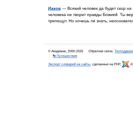
Иаков
— Всякий человек да будет скор на 
человека не творит правды Божией. Ты вер
трепещут. Но хочешь ли знать, неосноват
© Академик, 2000-2026
Обратная связь:
Техподдерж
👣 Путешествия
Экспорт словарей на сайты
, сделанные на PHP,
Jo