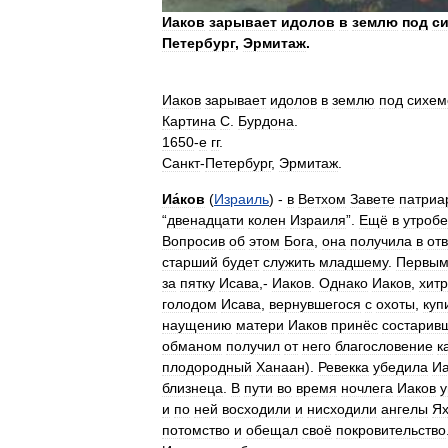
Иаков
зарывает
идолов
в
землю
под
с
Петербург
,
Эрмитаж
.
Иаков
зарывает
идолов
в
землю
под
сихем
Картина
С
.
Бурдона
.
1650
-
е
гг
.
Санкт
-
Петербург
,
Эрмитаж
.
Иа́ков
(
Израиль
) -
в
Ветхом
Завете
патриа
“
двенадцати
колен
Израиля
”.
Ещё
в
утробе
Вопросив
об
этом
Бога
,
она
получила
в
отв
старший
будет
служить
младшему
.
Первы
за
пятку
Исава
,-
Иаков
.
Однако
Иаков
,
хит
голодом
Исава
,
вернувшегося
с
охоты
,
куп
наущению
матери
Иаков
принёс
состарив
обманом
получил
от
него
благословение
к
плодородный
Ханаан
).
Ревекка
убедила
Иа
близнеца
.
В
пути
во
время
ночлега
Иаков
у
и
по
ней
восходили
и
нисходили
ангелы
Ях
потомство
и
обещал
своё
покровительство