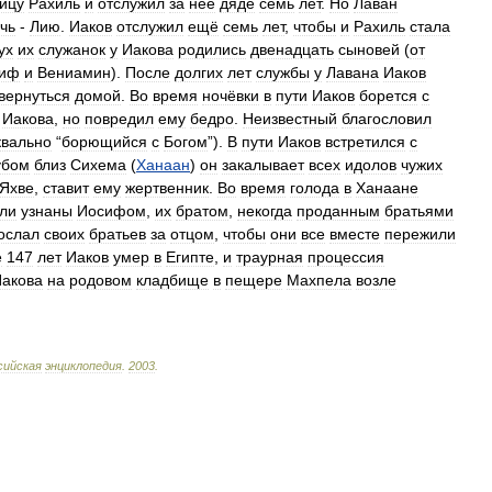
ицу
Рахиль
и
отслужил
за
неё
дяде
семь
лет
.
Но
Лаван
чь
-
Лию
.
Иаков
отслужил
ещё
семь
лет
,
чтобы
и
Рахиль
стала
ух
их
служанок
у
Иакова
родились
двенадцать
сыновей
(
от
иф
и
Вениамин
).
После
долгих
лет
службы
у
Лавана
Иаков
вернуться
домой
.
Во
время
ночёвки
в
пути
Иаков
борется
с
Иакова
,
но
повредил
ему
бедро
.
Неизвестный
благословил
квально
“
борющийся
с
Богом
”).
В
пути
Иаков
встретился
с
убом
близ
Сихема
(
Ханаан
)
он
закалывает
всех
идолов
чужих
Яхве
,
ставит
ему
жертвенник
.
Во
время
голода
в
Ханаане
ли
узнаны
Иосифом
,
их
братом
,
некогда
проданным
братьями
ослал
своих
братьев
за
отцом
,
чтобы
они
все
вместе
пережили
е
147
лет
Иаков
умер
в
Египте
,
и
траурная
процессия
акова
на
родовом
кладбище
в
пещере
Махпела
возле
сийская
энциклопедия
.
2003
.