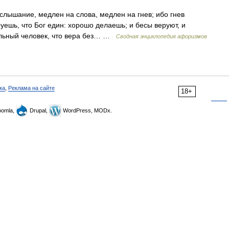
слышание, медлен на слова, медлен на гнев; ибо гнев
уешь, что Бог един: хорошо делаешь; и бесы веруют, и
ельный человек, что вера без… …
Сводная энциклопедия афоризмов
ка
,
Реклама на сайте
18+
omla,
Drupal,
WordPress, MODx.