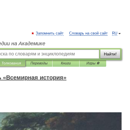
Запомнить сайт
Словарь на свой сайт
RU
едии на Академике
Найти!
Толкования
Переводы
Книги
Игры ⚽
ь «Всемирная история»