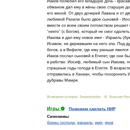
Иаков
полюбил
его
младшую
дочь
-
красав
обманом
дал
ему
в
жёны
свою
старшую
до
его
женой
.
От
двух
дочерей
Лавана
и
от
дв
любимой
Рахили
было
двое
сыновей
-
Иос
вместе
со
всем
своим
потомством
решает
“
некто
” (
с
Богом
),
который
не
смог
одолеть
Иакова
и
дал
ему
новое
имя
-
Израиль
(
бу
Исавом
,
не
державшим
на
него
зла
.
Под
д
богов
,
а
в
Вефиле
,
где
ему
раньше
явился
Иаков
послал
сыновей
в
Египет
,
где
они
бы
в
рабство
.
Иосиф
,
любимый
сын
Иакова
,
п
страшные
годы
голода
в
Египте
.
В
возраст
отправилась
в
Ханаан
,
чтобы
похоронить
И
дубравы
Мамре
.
Всемирная
история
.
Энциклопедия
. -
М
.
:
Большая
Рос
Игры ⚽
Поможем сделать НИР
Синонимы
:
борец господа
,
израиль
,
имя
,
яков