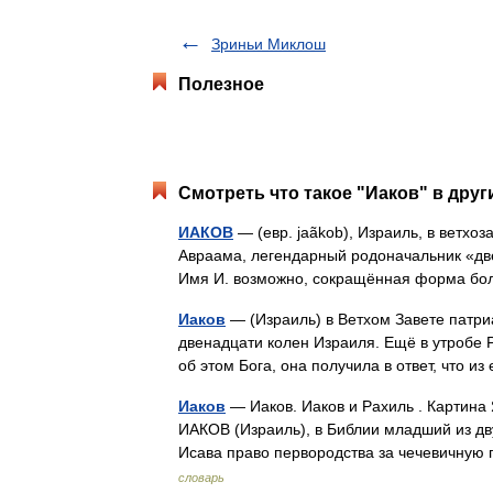
Зриньи Миклош
Полезное
Смотреть что такое "Иаков" в друг
ИАКОВ
— (евр. jaãkob), Израиль, в ветхо
Авраама, легендарный родоначальник «две
Имя И. возможно, сокращённая форма б
Иаков
— (Израиль) в Ветхом Завете патриа
двенадцати колен Израиля. Ещё в утробе Р
об этом Бога, она получила в ответ, что 
Иаков
— Иаков. Иаков и Рахиль . Картина 
ИАКОВ (Израиль), в Библии младший из дву
Исава право первородства за чечевичну
словарь