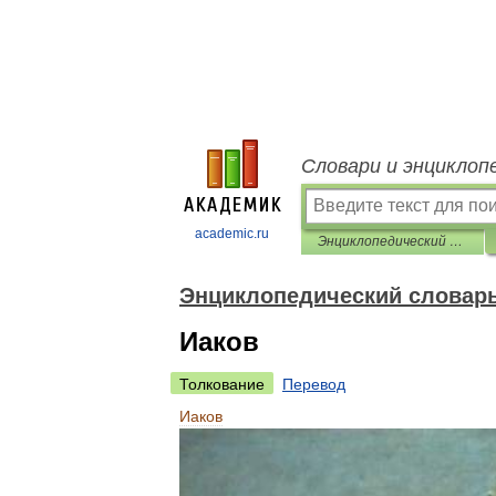
Словари и энциклоп
academic.ru
Энциклопедический словарь «Всемирная история»
Энциклопедический словар
Иаков
Толкование
Перевод
Иаков